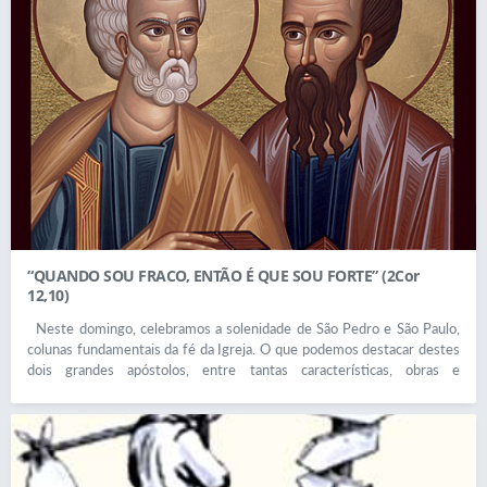
“QUANDO SOU FRACO, ENTÃO É QUE SOU FORTE” (2Cor
12,10)
Neste domingo, celebramos a solenidade de São Pedro e São Paulo,
colunas fundamentais da fé da Igreja. O que podemos destacar destes
dois grandes apóstolos, entre tantas características, obras e
testemunhos de cada um deles? Pedro e Paulo são diferentes por
natureza, mas idênticos no amor a Cristo e à Igreja. Jesus muda o
nome dos dois: Simão passa a se chamar Pedro, e Saulo, por sua vez,
Paulo. Ambos têm um encontro com Jesus ressuscitado: Pedro sobre
as margens do Jordão e no Lago de Tiberíades, Paulo sobre o caminho