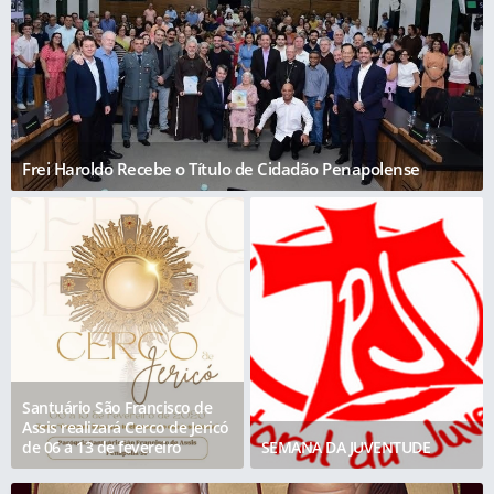
Frei Haroldo Recebe o Título de Cidadão Penapolense
Santuário São Francisco de
Assis realizará Cerco de Jericó
de 06 a 13 de fevereiro
SEMANA DA JUVENTUDE